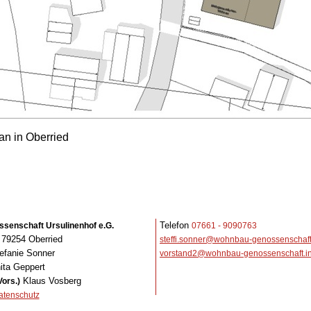
an in Oberried
Telefon
enschaft Ursulinenhof e.G.
07661 - 9090763
4 79254 Oberried
steffi.sonner@wohnbau-genossenschaft
efanie Sonner
vorstand2@wohnbau-genossenschaft.in
ita Geppert
Klaus Vosberg
Vors.)
atenschutz