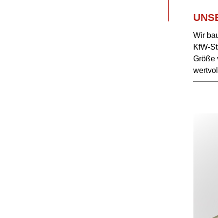
UNS
Wir ba
KfW-St
Größe 
wertvo